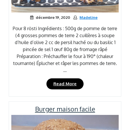
décembre 19, 2020
Madeline
Pour 8 rösti Ingrédients : 500g de pomme de terre
(4 grosses pommes de terre 2 cuillères à soupe
d’huile d’olive 2 cc de persil haché ou du basilic 1
pincée de sel 1 œuf 80g de fromage râpé
Préparation : Préchauffer le four à 190° (chaleur
tournante) Éplucher et râper les pommes de terre.
…
« Rösti
Read More
de
pomme
de
Burger maison facile
terre
au
four »