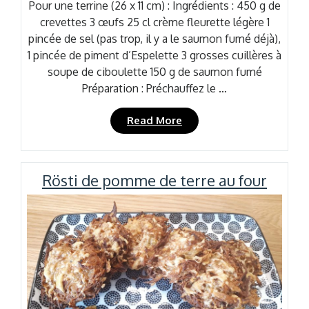
Pour une terrine (26 x 11 cm) : Ingrédients : 450 g de
crevettes 3 œufs 25 cl crème fleurette légère 1
pincée de sel (pas trop, il y a le saumon fumé déjà),
1 pincée de piment d’Espelette 3 grosses cuillères à
soupe de ciboulette 150 g de saumon fumé
Préparation : Préchauffez le …
« Terrine
Read More
de
crevettes
et
Rösti de pomme de terre au four
saumon
fumé »