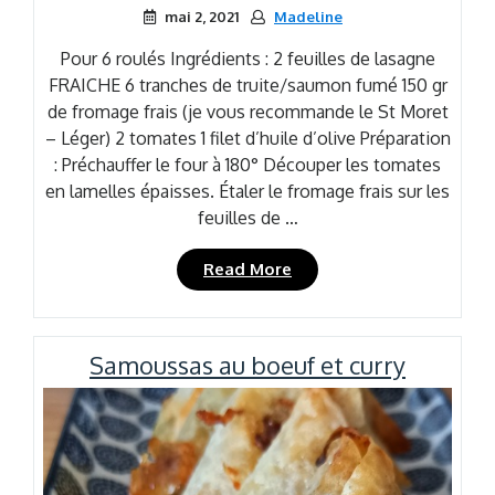
mai 2, 2021
Madeline
Pour 6 roulés Ingrédients : 2 feuilles de lasagne
FRAICHE 6 tranches de truite/saumon fumé 150 gr
de fromage frais (je vous recommande le St Moret
– Léger) 2 tomates 1 filet d’huile d’olive Préparation
: Préchauffer le four à 180° Découper les tomates
en lamelles épaisses. Étaler le fromage frais sur les
feuilles de …
« Lasagne
Read More
revisitée
fromage
frais
Samoussas au boeuf et curry
/
saumon
fumé
(recette
rapide) »