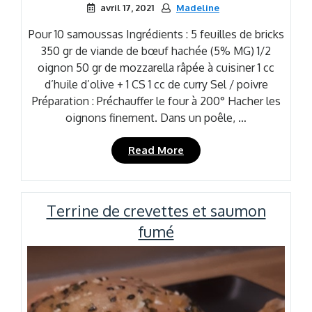
avril 17, 2021
Madeline
Pour 10 samoussas Ingrédients : 5 feuilles de bricks
350 gr de viande de bœuf hachée (5% MG) 1/2
oignon 50 gr de mozzarella râpée à cuisiner 1 cc
d’huile d’olive + 1 CS 1 cc de curry Sel / poivre
Préparation : Préchauffer le four à 200° Hacher les
oignons finement. Dans un poêle, …
« Samoussas
Read More
au
boeuf
et
Terrine de crevettes et saumon
curry »
fumé